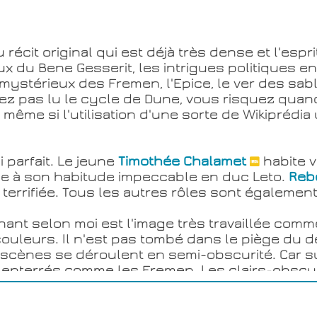
 récit original qui est déjà très dense et l'espr
ieux du Bene Gesserit, les intrigues politiques e
mystérieux des Fremen, l'Epice, le ver des sables
avez pas lu le cycle de Dune, vous risquez qu
même si l'utilisation d'une sorte de Wikiprédia
i parfait. Le jeune
Timothée Chalamet
habite v
 à son habitude impeccable en duc Leto.
Reb
et terrifiée. Tous les autres rôles sont égaleme
ant selon moi est l'image très travaillée comme
uleurs. Il n'est pas tombé dans le piège du d
scènes se déroulent en semi-obscurité. Car sur A
, enterrés comme les Fremen. Les clairs-obscu
u mal à s'implanter et à comprendre le peuple 
encore un sans faute. Les vaisseaux sont d'une