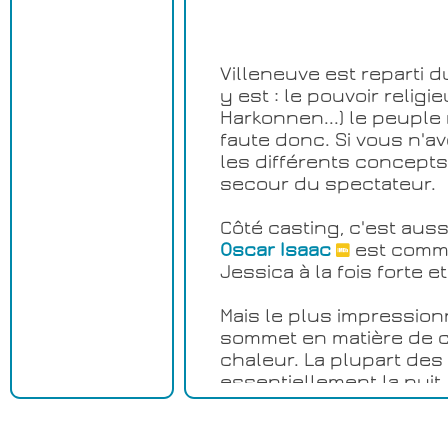
Villeneuve est reparti du
y est : le pouvoir relig
Harkonnen...) le peuple 
faute donc. Si vous n'
les différents concepts 
secour du spectateur.
Côté casting, c'est auss
Oscar Isaac
est comme
Jessica à la fois forte 
Mais le plus impressionn
sommet en matière de co
chaleur. La plupart des 
essentiellement la nuit
planète où l'empire a d
Côté décors et SFX, là 