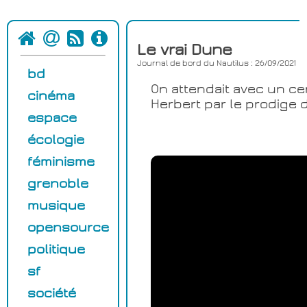
Le vrai Dune
Journal de bord du Nautilus : 26/09/2021
bd
On attendait avec un ce
cinéma
Herbert par le prodige
espace
écologie
féminisme
grenoble
musique
opensource
politique
sf
société