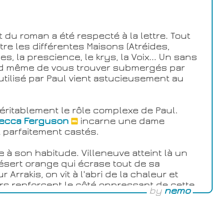
it du roman a été respecté à la lettre. Tout
ntre les différentes Maisons (Atréides,
, la prescience, le krys, la Voix... Un sans
and même de vous trouver submergés par
 utilisé par Paul vient astucieusement au
éritablement le rôle complexe de Paul.
ecca Ferguson
incarne une dame
nt parfaitement castés.
 à son habitude. Villeneuve atteint là un
ésert orange qui écrase tout de sa
rrakis, on vit à l'abri de la chaleur et
rs renforcent le côté oppressant de cette
by
nemo
des sables.
 beauté à couper le souffle. Mention