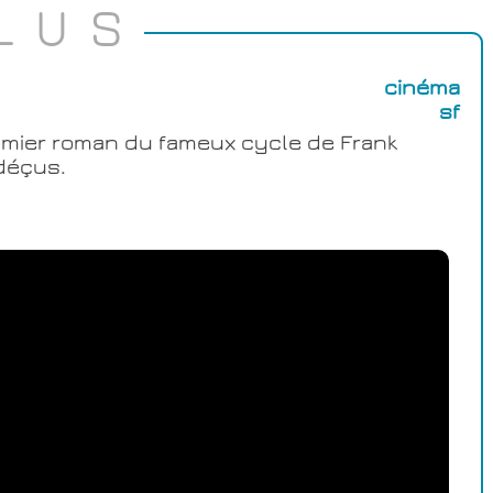
LUS
cinéma
sf
remier roman du fameux cycle de Frank
 déçus.