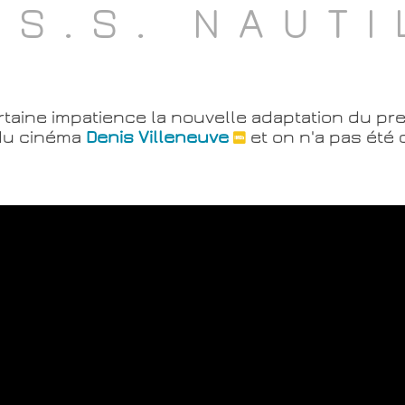
S.S. NAUTI
rtaine impatience la nouvelle adaptation du p
 du cinéma
Denis Villeneuve
et on n'a pas été