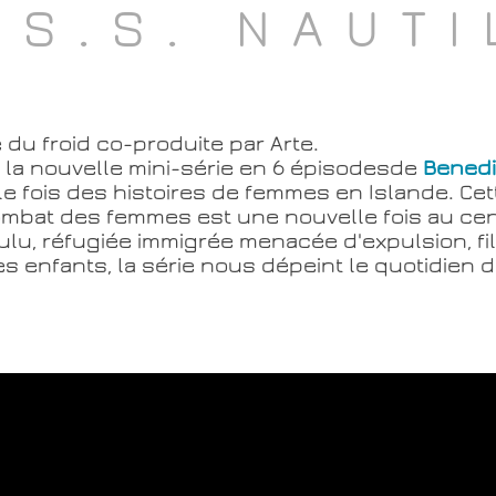
S.S. NAUTI
du froid co-produite par Arte.
 la nouvelle mini-série en 6 épisodesde
Benedi
 fois des histoires de femmes en Islande. Cette
combat des femmes est une nouvelle fois au ce
oulu, réfugiée immigrée menacée d'expulsion, fil
s enfants, la série nous dépeint le quotidien d'