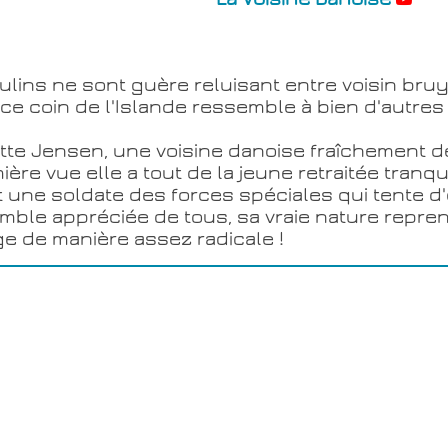
ns ne sont guère reluisant entre voisin bruyant
e coin de l'Islande ressemble à bien d'autres
Ditte Jensen, une voisine danoise fraîchement 
ière vue elle a tout de la jeune retraitée tranqu
st une soldate des forces spéciales qui tente d
emble appréciée de tous, sa vraie nature repr
ge de manière assez radicale !
nd talent d'actrice, Trine Dyrholm est égalemen
 originale
, chaque épisode étant débuté et 
de la région. On a même droit à une reprise 