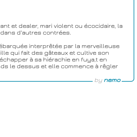
 et dealer, mari violent ou écocidaire, la
 dans d'autres contrées.
débarquée interprêtée par la merveilleuse
ille qui fait des gâteaux et cultive son
'échapper à sa hiérachie en fuya,t en
ends le dessus et elle commence à rêgler
by
nemo
t chanteuse et la série vaut aussi
terminé par une chanson de l'artiste dans
en danois surprenante de
Human Behaviour