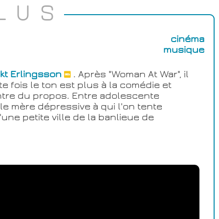
LUS
cinéma
musique
kt Erlingsson
. Après "Woman At War", il
 fois le ton est plus à la comédie et
ntre du propos. Entre adolescente
le mère dépressive à qui l'on tente
une petite ville de la banlieue de