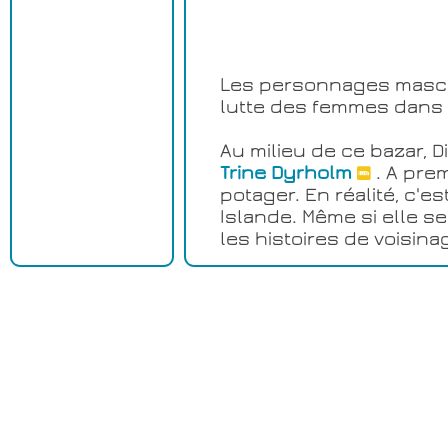
Les personnages masculi
lutte des femmes dans c
Au milieu de ce bazar, 
Trine Dyrholm
. A prem
potager. En réalité, c'e
Islande. Même si elle s
les histoires de voisina
En plus de son très gra
beaucoup par sa
bande
les paysages superbes 
de
Björk
.